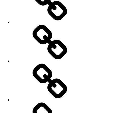
Cart
Checkout
My
account