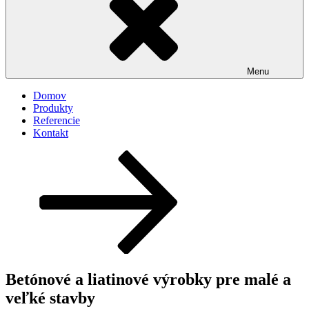
Menu
Domov
Produkty
Referencie
Kontakt
Posunúť
dolu
na
obsah
Betónové a liatinové výrobky pre malé a
veľké stavby