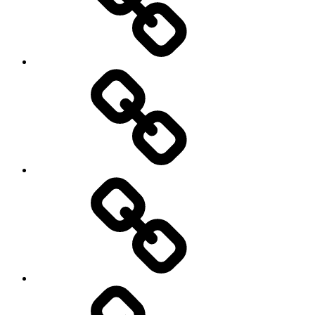
Cart
Checkout
My
account