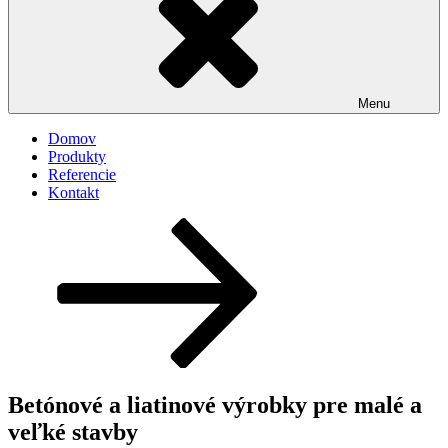
Menu
Domov
Produkty
Referencie
Kontakt
Posunúť
dolu
na
obsah
Betónové a liatinové výrobky pre malé a
veľké stavby