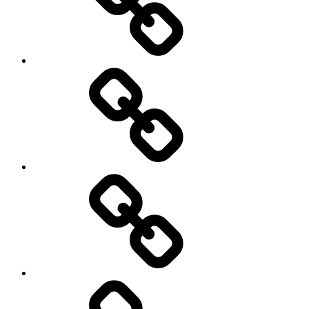
Cart
Checkout
My
account