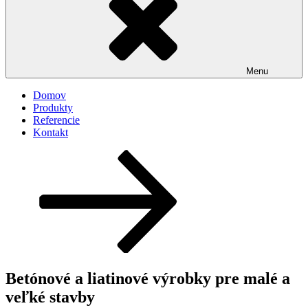
Menu
Domov
Produkty
Referencie
Kontakt
Posunúť
dolu
na
obsah
Betónové a liatinové výrobky pre malé a
veľké stavby