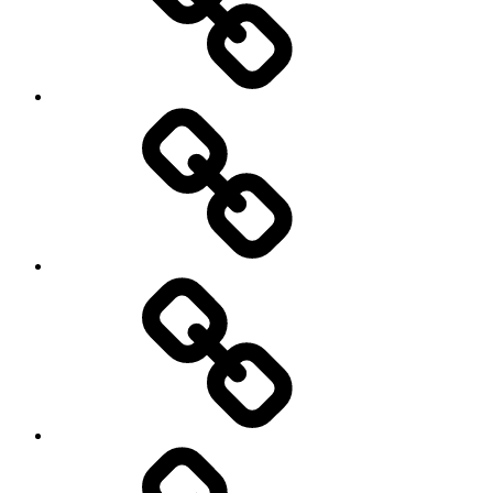
Cart
Checkout
My
account