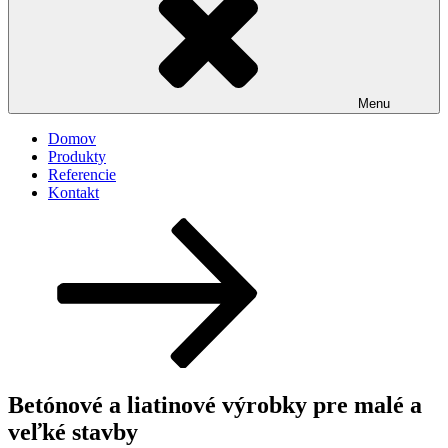
Menu
Domov
Produkty
Referencie
Kontakt
Posunúť
dolu
na
obsah
Betónové a liatinové výrobky pre malé a
veľké stavby