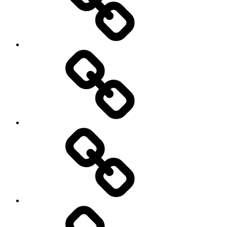
Cart
Checkout
My
account