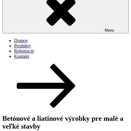
Menu
Domov
Produkty
Referencie
Kontakt
Posunúť
dolu
na
obsah
Betónové a liatinové výrobky pre malé a
veľké stavby