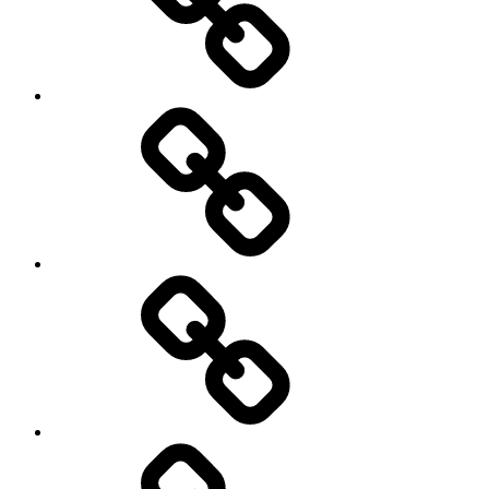
Cart
Checkout
My
account