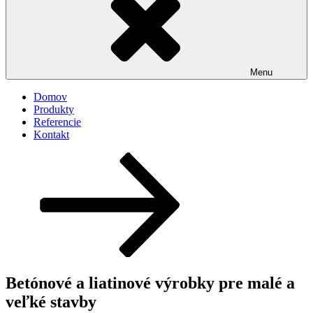
Menu
Domov
Produkty
Referencie
Kontakt
Posunúť
dolu
na
obsah
Betónové a liatinové výrobky pre malé a
veľké stavby