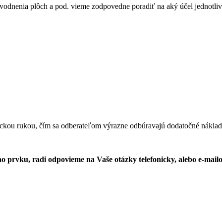
dvodnenia plôch a pod. vieme zodpovedne poradiť na aký účel jednotlivé
ickou rukou, čím sa odberateľom výrazne odbúravajú dodatočné náklad
o prvku, radi odpovieme na Vaše otázky telefonicky, alebo e-mai