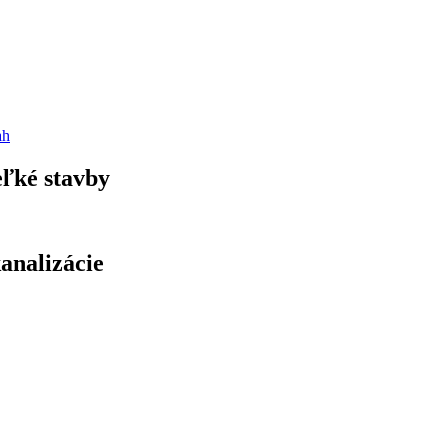
ah
eľké stavby
kanalizácie