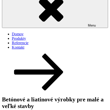
Menu
Domov
Produkty
Referencie
Kontakt
Posunúť
dolu
na
obsah
Betónové a liatinové výrobky pre malé a
veľké stavby