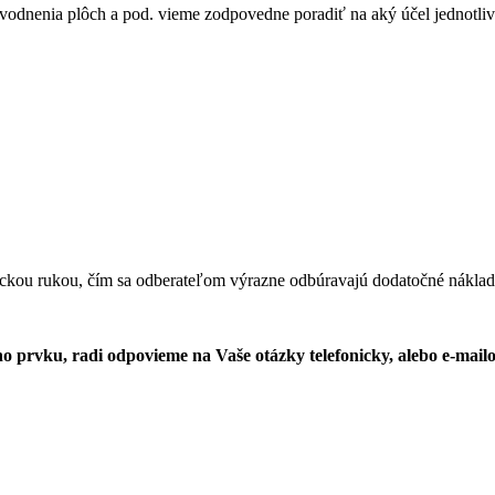
dvodnenia plôch a pod. vieme zodpovedne poradiť na aký účel jednotlivé
ickou rukou, čím sa odberateľom výrazne odbúravajú dodatočné náklad
o prvku, radi odpovieme na Vaše otázky telefonicky, alebo e-mai