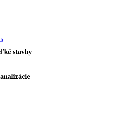
ah
eľké stavby
kanalizácie