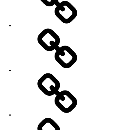
Cart
Checkout
My
account