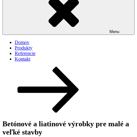
Menu
Domov
Produkty
Referencie
Kontakt
Posunúť
dolu
na
obsah
Betónové a liatinové výrobky pre malé a
veľké stavby