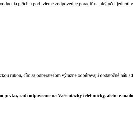
dvodnenia plôch a pod. vieme zodpovedne poradiť na aký účel jednotlivé
ickou rukou, čím sa odberateľom výrazne odbúravajú dodatočné náklad
o prvku, radi odpovieme na Vaše otázky telefonicky, alebo e-mai