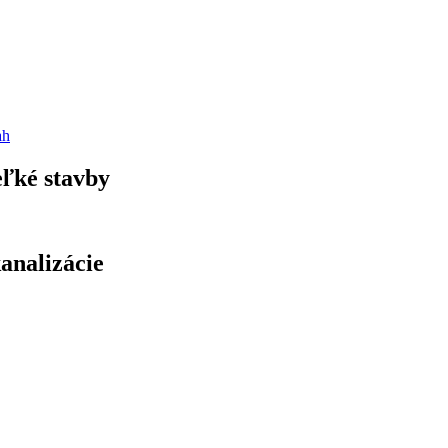
ah
eľké stavby
kanalizácie